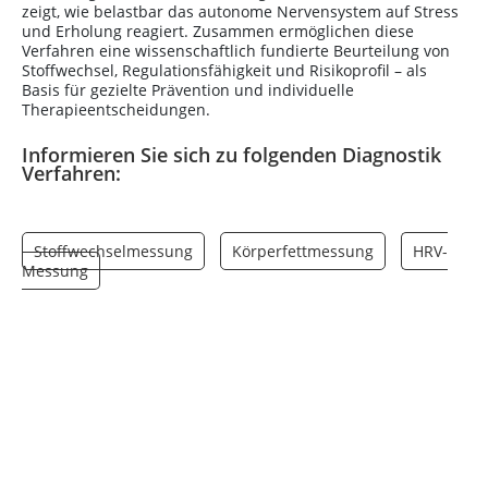
zeigt, wie belastbar das autonome Nervensystem auf Stress
und Erholung reagiert. Zusammen ermöglichen diese
Verfahren eine wissenschaftlich fundierte Beurteilung von
Stoffwechsel, Regulationsfähigkeit und Risikoprofil – als
Basis für gezielte Prävention und individuelle
Therapieentscheidungen.
Informieren Sie sich zu folgenden Diagnostik
Verfahren:
Stoffwechselmessung
Körperfettmessung
HRV-
Messung
Mit IHHT TRAINING zu neuer Vitalität und
Leistungsfähigkeit