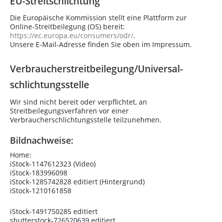
EU-Streitschlichtung
Die Europäische Kommission stellt eine Plattform zur
Online-Streitbeilegung (OS) bereit:
https://ec.europa.eu/consumers/odr/
.
Unsere E-Mail-Adresse finden Sie oben im Impressum.
Verbraucher­streit­beilegung/Universal­
schlichtungs­stelle
Wir sind nicht bereit oder verpflichtet, an
Streitbeilegungsverfahren vor einer
Verbraucherschlichtungsstelle teilzunehmen.
Bildnachweise:
Home:
iStock-1147612323 (Video)
iStock-183996098
iStock-1285742828 editiert (Hintergrund)
iStock-1210161858
iStock-1491750285 editiert
shutterstock-726520639 editiert