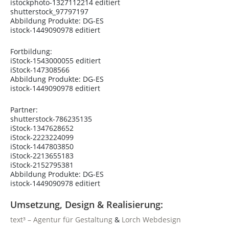
istockphoto-1327112214 editiert
shutterstock_97797197
Abbildung Produkte: DG-ES
istock-1449090978 editiert
Fortbildung:
iStock-1543000055 editiert
iStock-147308566
Abbildung Produkte: DG-ES
istock-1449090978 editiert
Partner:
shutterstock-786235135
iStock-1347628652
iStock-2223224099
iStock-1447803850
iStock-2213655183
iStock-2152795381
Abbildung Produkte: DG-ES
istock-1449090978 editiert
Umsetzung, Design & Realisierung:
text³ – Agentur für Gestaltung
&
Lorch Webdesign