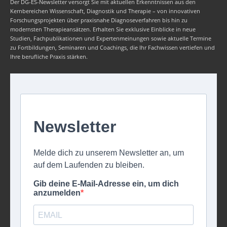
Der DG-ES-Newsletter versorgt Sie mit aktuellen Erkenntnissen aus den
Kernbereichen Wissenschaft, Diagnostik und Therapie – von innovativen
Forschungsprojekten über praxisnahe Diagnoseverfahren bis hin zu
modernsten Therapieansätzen. Erhalten Sie exklusive Einblicke in neue
Studien, Fachpublikationen und Expertenmeinungen sowie aktuelle Termine
zu Fortbildungen, Seminaren und Coachings, die Ihr Fachwissen vertiefen und
Ihre berufliche Praxis stärken.