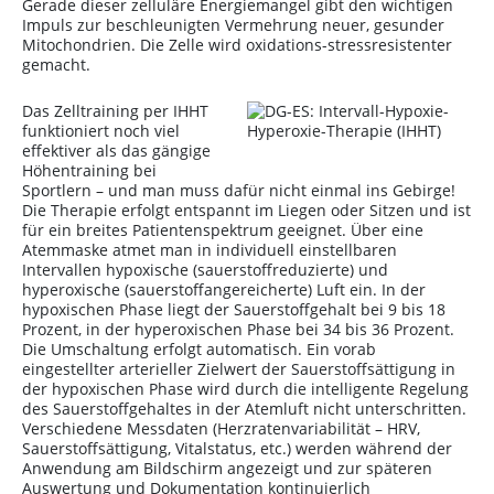
Gerade dieser zelluläre Energiemangel gibt den wichtigen
Impuls zur beschleunigten Vermehrung neuer, gesunder
Mitochondrien. Die Zelle wird oxidations-stressresistenter
gemacht.
Das Zelltraining per IHHT
funktioniert noch viel
effektiver als das gängige
Höhentraining bei
Sportlern – und man muss dafür nicht einmal ins Gebirge!
Die Therapie erfolgt entspannt im Liegen oder Sitzen und ist
für ein breites Patientenspektrum geeignet. Über eine
Atemmaske atmet man in individuell einstellbaren
Intervallen hypoxische (sauerstoffreduzierte) und
hyperoxische (sauerstoffangereicherte) Luft ein. In der
hypoxischen Phase liegt der Sauerstoffgehalt bei 9 bis 18
Prozent, in der hyperoxischen Phase bei 34 bis 36 Prozent.
Die Umschaltung erfolgt automatisch. Ein vorab
eingestellter arterieller Zielwert der Sauerstoffsättigung in
der hypoxischen Phase wird durch die intelligente Regelung
des Sauerstoffgehaltes in der Atemluft nicht unterschritten.
Verschiedene Messdaten (Herzratenvariabilität – HRV,
Sauerstoffsättigung, Vitalstatus, etc.) werden während der
Anwendung am Bildschirm angezeigt und zur späteren
Auswertung und Dokumentation kontinuierlich