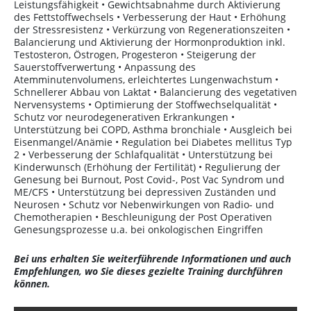
Leistungsfähigkeit • Gewichtsabnahme durch Aktivierung
des Fettstoffwechsels • Verbesserung der Haut • Erhöhung
der Stressresistenz • Verkürzung von Regenerationszeiten •
Balancierung und Aktivierung der Hormonproduktion inkl.
Testosteron, Östrogen, Progesteron • Steigerung der
Sauerstoffverwertung • Anpassung des
Atemminutenvolumens, erleichtertes Lungenwachstum •
Schnellerer Abbau von Laktat • Balancierung des vegetativen
Nervensystems • Optimierung der Stoffwechselqualität •
Schutz vor neurodegenerativen Erkrankungen •
Unterstützung bei COPD, Asthma bronchiale • Ausgleich bei
Eisenmangel/Anämie • Regulation bei Diabetes mellitus Typ
2 • Verbesserung der Schlafqualität • Unterstützung bei
Kinderwunsch (Erhöhung der Fertilität) • Regulierung der
Genesung bei Burnout, Post Covid-, Post Vac Syndrom und
ME/CFS • Unterstützung bei depressiven Zuständen und
Neurosen • Schutz vor Nebenwirkungen von Radio- und
Chemotherapien • Beschleunigung der Post Operativen
Genesungsprozesse u.a. bei onkologischen Eingriffen
Bei uns erhalten Sie weiterführende Informationen und auch
Empfehlungen, wo Sie dieses gezielte Training durchführen
können.