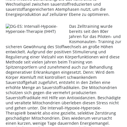
Wechselspiel zwischen sauerstoffreduzierten und
sauerstoffangereicherten Atemphasen nutzt, um die
Energieproduktion auf zellulärer Ebene zu optimieren.
Das Zelltraining wurde
bereits seit den 80er
Jahren für das Piloten- und
Kosmonauten- Training zur
sicheren Gewöhnung des Stoffwechsels an große Höhen
entwickelt. Aufgrund der positiven Stimulierung und
Regulierung einer Vielzahl von Körperfunktionen wird diese
Methode seit vielen Jahren beim Training von
Spitzensportlern und zunehmend auch zur Behandlung
degenerativer Erkrankungen eingesetzt. Denn: Wird dem
Körper Atemluft mit kontrolliert schwankendem
Sauerstoffgehalt zugeführt, entsteht in den Zellen eine
erhöhte Menge an Sauerstoffradikalen. Die Mitochondrien
schützen sich gegen die vermehrt produzierten
Sauerstoffradikale mit Hilfe von Antioxidanzien. Beschädigte
und veraltete Mitochondrien überleben diesen Stress nicht
und gehen unter. Die Intervall-Hypoxie-Hyperoxie-
Therapie® bewirkt also eine gezielte, selektive Zerstörung
geschädigter Mitochondrien. Dies wiederum verursacht
einen kurzen, wenige Tage dauernden Energiemangel.