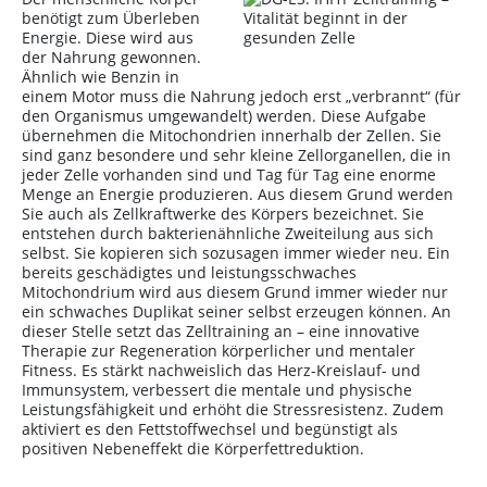
benötigt zum Überleben
Energie. Diese wird aus
der Nahrung gewonnen.
Ähnlich wie Benzin in
einem Motor muss die Nahrung jedoch erst „verbrannt“ (für
den Organismus umgewandelt) werden. Diese Aufgabe
übernehmen die Mitochondrien innerhalb der Zellen. Sie
sind ganz besondere und sehr kleine Zellorganellen, die in
jeder Zelle vorhanden sind und Tag für Tag eine enorme
Menge an Energie produzieren. Aus diesem Grund werden
Sie auch als Zellkraftwerke des Körpers bezeichnet. Sie
entstehen durch bakterienähnliche Zweiteilung aus sich
selbst. Sie kopieren sich sozusagen immer wieder neu. Ein
bereits geschädigtes und leistungsschwaches
Mitochondrium wird aus diesem Grund immer wieder nur
ein schwaches Duplikat seiner selbst erzeugen können. An
dieser Stelle setzt das Zelltraining an – eine innovative
Therapie zur Regeneration körperlicher und mentaler
Fitness. Es stärkt nachweislich das Herz-Kreislauf- und
Immunsystem, verbessert die mentale und physische
Leistungsfähigkeit und erhöht die Stressresistenz. Zudem
aktiviert es den Fettstoffwechsel und begünstigt als
positiven Nebeneffekt die Körperfettreduktion.